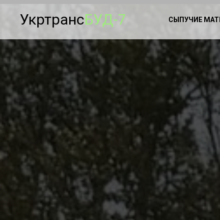
Укртранс
БУД-7
СЫПУЧИЕ МА