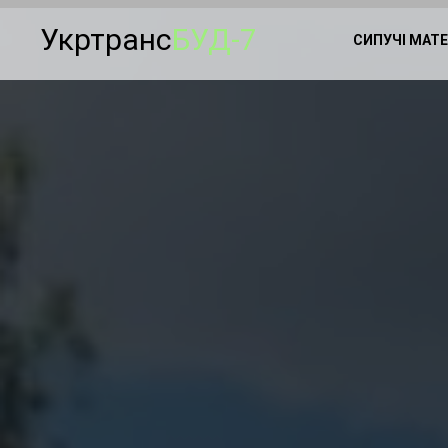
Укртранс
БУД-7
СИПУЧІ МАТ